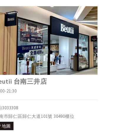
eutii 台南三井店
:00-21:30
6)3033308
南市歸仁區歸仁大道101號 30490櫃位
地圖