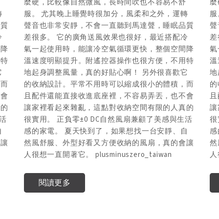
舒
麼硬，比較像自然微風，長時間吹也不容易不舒
麼
轉
服。 尤其晚上睡覺時很加分，風柔和之外，運轉
服
品質
聲音也非常安靜，不會一直聽到馬達聲，睡眠品質
聲
冷
差很多。 它的廣角送風效果也很好，最近搭配冷
差
間降
氣一起使用時，能讓冷空氣循環更快，整個空間降
氣
用特
溫速度明顯提升。附遙控器操作也很方便，不用特
溫
它
地起身調整風量，真的好貼心啊！ 另外很喜歡它
地
，而
的收納設計。平常不用時可以縮成很小的體積，而
的
不會
且配件還能直接收進底座裡，不容易弄丟，也不會
且
真的
讓家裡看起來雜亂，這點對收納空間有限的人真的
讓
生活
很實用。 正負零±0 DC自然風扇兼顧了美感與生活
很
自
感的家電。 夏天快到了，如果想找一台安靜、自
感
會讓
然風舒服、外型好看又方便收納的風扇，真的會讓
然
人很想一直開著它。 plusminuszero_taiwan
人
閱讀更多