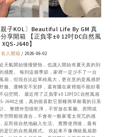
親子KOL〕Beautiful Life By GM 真
〔親子KOL〕
分享開箱 【正負零±0 12吋DC自然風
情分享開箱
 XQS-J640】
扇 XQS-J
y
名人開箱
/ 2026-06-02
By
名人開箱
近天氣開始慢慢變熱，也讓人開始有夏天真的到
最近天氣開
的感覺。 每到這個季節，家裡一定少不了一台
了的感覺。
風扇，但現在比起單純風大，更在意的是風感舒
好風扇，但
舒服、運轉安不安靜，還有擺在家裡能不能好看
不舒服、運
不佔空間。 最近用了正負零±0 12吋DC自然風扇
又不佔空間。
QS-J640之後，真的很喜歡它那種簡單耐看的日系
XQS-J6
計。 整體外型很乾淨，不管放在客廳、房間或
設計。 整
作空間都很適合，不會有一般家電太突兀的感
工作空間都
，反而很自然地融入生活。 實際使用後，最有
覺，反而很
的是它的自然風模式。 吹起來不像傳統風扇那
感的是它的