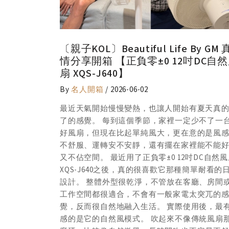
By GM 真
〔親子KOL〕Beautiful Life By GM 
吋DC自然風
情分享開箱 【正負零±0 12吋DC自
扇 XQS-J640】
By
名人開箱
/ 2026-06-02
有夏天真的到
最近天氣開始慢慢變熱，也讓人開始有夏天真
少不了一台
了的感覺。 每到這個季節，家裡一定少不了一
意的是風感舒
好風扇，但現在比起單純風大，更在意的是風
裡能不能好看
不舒服、運轉安不安靜，還有擺在家裡能不能
吋DC自然風扇
又不佔空間。 最近用了正負零±0 12吋DC自然
簡單耐看的日系
XQS-J640之後，真的很喜歡它那種簡單耐看的
廳、房間或
設計。 整體外型很乾淨，不管放在客廳、房間
太突兀的感
工作空間都很適合，不會有一般家電太突兀的
用後，最有
覺，反而很自然地融入生活。 實際使用後，最
傳統風扇那
感的是它的自然風模式。 吹起來不像傳統風扇