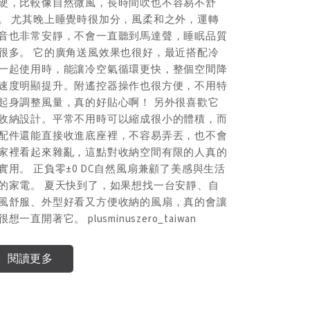
硬，比較像自然微風，長時間吹也不容易不舒
麼硬，比較
。 尤其晚上睡覺時很加分，風柔和之外，運轉
服。 尤其
音也非常安靜，不會一直聽到馬達聲，睡眠品質
聲音也非常
很多。 它的廣角送風效果也很好，最近搭配冷
差很多。 
一起使用時，能讓冷空氣循環更快，整個空間降
氣一起使用
速度明顯提升。附遙控器操作也很方便，不用特
溫速度明顯
起身調整風量，真的好貼心啊！ 另外很喜歡它
地起身調整
收納設計。平常不用時可以縮成很小的體積，而
的收納設計
配件還能直接收進底座裡，不容易弄丟，也不會
且配件還能
家裡看起來雜亂，這點對收納空間有限的人真的
讓家裡看起
實用。 正負零±0 DC自然風扇兼顧了美感與生活
很實用。 正
的家電。 夏天快到了，如果想找一台安靜、自
感的家電。
風舒服、外型好看又方便收納的風扇，真的會讓
然風舒服、
很想一直開著它。 plusminuszero_taiwan
人很想一直開著它
閱讀更多
閱讀更