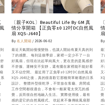
真
〔親子KOL〕Beautiful Life By GM 真
〔
然風
情分享開箱 【正負零±0 12吋DC自然風
情
扇 XQS-J640】
扇
By
名人開箱
/ 2026-06-02
B
的到
最近天氣開始慢慢變熱，也讓人開始有夏天真的到
最
台
了的感覺。 每到這個季節，家裡一定少不了一台
了
感舒
好風扇，但現在比起單純風大，更在意的是風感舒
好
好看
不舒服、運轉安不安靜，還有擺在家裡能不能好看
不
風扇
又不佔空間。 最近用了正負零±0 12吋DC自然風扇
又
日系
XQS-J640之後，真的很喜歡它那種簡單耐看的日系
X
或
設計。 整體外型很乾淨，不管放在客廳、房間或
設
感
工作空間都很適合，不會有一般家電太突兀的感
工
有
覺，反而很自然地融入生活。 實際使用後，最有
覺
那
感的是它的自然風模式。 吹起來不像傳統風扇那
感