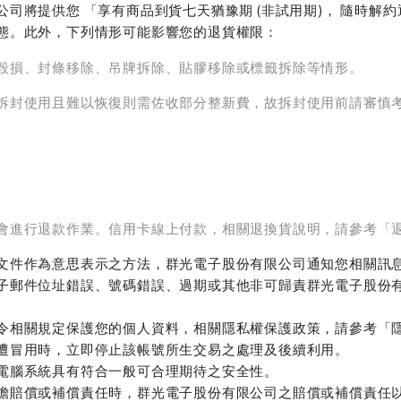
司將提供您 「享有商品到貨七天猶豫期 (非試用期)， 隨時解
態。此外，下列情形可能影響您的退貨權限：
毀損、封條移除、吊牌拆除、貼膠移除或標籤拆除等情形。
拆封使用且難以恢復則需佐收部分整新費，故拆封使用前請審慎
會進行退款作業。信用卡線上付款，相關退換貨說明，請參考「
文件作為意思表示之方法，群光電子股份有限公司通知您相關訊
子郵件位址錯誤、號碼錯誤、過期或其他非可歸責群光電子股份
令相關規定保護您的個人資料，相關隱私權保護政策，請參考「
遭冒用時，立即停止該帳號所生交易之處理及後續利用。
電腦系統具有符合一般可合理期待之安全性。
擔賠償或補償責任時，群光電子股份有限公司之賠償或補償責任以