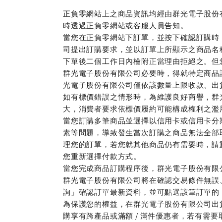
正負零網站上之商品資訊均經由群光電子股份
時透過正負零網站或客服人員告知。
當您在正負零網站下訂單，並按下確認訂購時
司提出訂購要求，並以訂單上所顯示之商品名
下單後二個工作日內檢附正當理由拒絕之。但
群光電子股份有限公司必要時，得就特定商品
光電子股份有限公司僅依該數量上限收款、出
如有標價錯誤之情形時，為維護良好商譽，群
大，消費者要求依標價履約可能構成權利之濫
當您訂購多筆商品並選擇以信用卡或信用卡分
素等問題，導致發生當次訂購之商品無法全部
理您的訂單，若您就其他商品仍有需要時，請
您重新選擇付款方式。
當您完成商品訂購程序後，群光電子股份有限
群光電子股份有限公司將在確認交易條件無誤
詢」確認訂單最新資料，並可點選該筆訂單的
為保護您的權益，在群光電子股份有限公司出
購享有跨產品或滿額 / 滿件優惠者，若有需