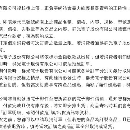
有限公司複核後上傳，正負零網站會盡力維護相關資料的正確性
，即表示您已確認網頁上之商品名稱、價格、內容、規格、型號
稱、價格、與數量等為交易之內容。群光電子股份有限公司接獲
您已付款者，視為契約成立。
訂定個別消費者每次訂購之數量上限。若消費者逾越群光電子股
貨。
光電子股份有限公司將依標示金額收款及出貨，但若消費者明知
用時，群光電子股份有限公司可依法拒絕訂單。
期付款時，群光電子股份有限公司可能就各筆訂單分別向銀行取
取得銀行授權之情形。有此種情形發生時，群光電子股份有限公
重新訂購。但若當次訂購享有跨產品優惠、滿額 / 滿件優惠者，
公司將自動發送電子郵件至您所留存的電子郵件信箱，通知您群
、付款完成且仍有庫存後，將立即安排出貨，商品寄出時我們會
「訂單明細」確認付款/訂購/出貨資訊等資料。
貨之前，您都可以申請取消訂單（但若您的商品為訂製商品，且
要取消或退貨時，須將當次訂購之商品訂單全部取消或退貨。