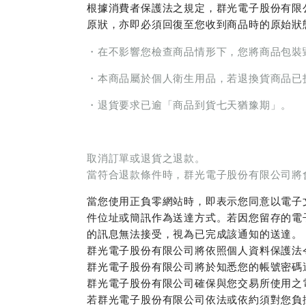
根據消費者保護法之規定，群光電子股份有限公
原狀，亦即必須回復至您收到商品時的原始狀
・在不影響您檢查商品情形下，您將商品包裝
・本商品屬於個人衛生用品，若退換貨商品已
・退貨要求已逾「商品到貨七天猶豫期」。
取消訂單或退貨之退款。
當符合退款條件時，群光電子股份有限公司將
當您使用正負零網站時，即表示您同意以電子
件位址或簡訊作為送達方式。若因您留存的電
的訊息無法接受，視為已完成該通知的送達。
群光電子股份有限公司將依照個人資料保護法
群光電子股份有限公司將於知悉您的帳號密碼
群光電子股份有限公司確保與您交易所使用之
若群光電子股份有限公司依法或依約須對您負