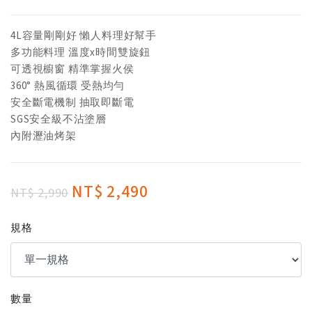
4L容量剛剛好 懶人料理好幫手
多功能料理 溫度x時間雙旋鈕
可透視櫥窗 精準掌握火侯
360° 熱風循環 受熱均勻
安全斷電機制 抽取即斷電
SGS安全級不沾塗層
內附瀝油烤架
NT$ 2,490
NT$ 2,990
規格
數量