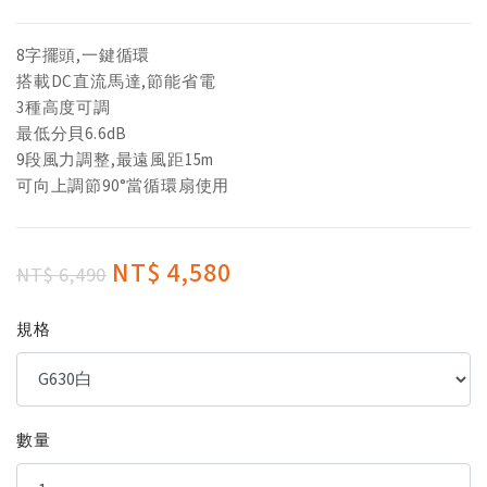
8字擺頭,一鍵循環
搭載DC直流馬達,節能省電
3種高度可調
最低分貝6.6dB
9段風力調整,最遠風距15m
可向上調節90°當循環扇使用
NT$ 4,580
NT$ 6,490
規格
數量