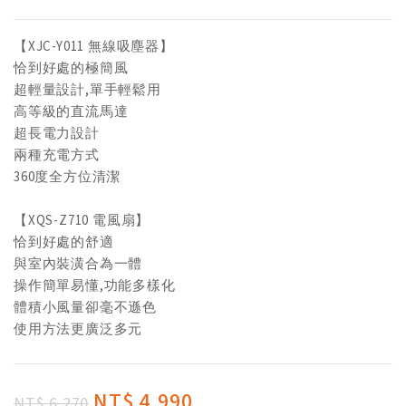
【XJC-Y011 無線吸塵器】
恰到好處的極簡風
超輕量設計,單手輕鬆用
高等級的直流馬達
超長電力設計
兩種充電方式
360度全方位清潔
【XQS-Z710 電風扇】
恰到好處的舒適
與室內裝潢合為一體
操作簡單易懂,功能多樣化
體積小風量卻毫不遜色
使用方法更廣泛多元
NT$ 4,990
NT$ 6,270